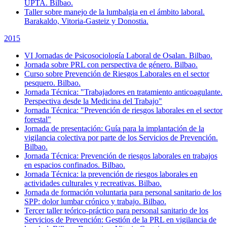
UPTA. Bilbao.
Taller sobre manejo de la lumbalgia en el ámbito laboral.
Barakaldo, Vitoria-Gasteiz y Donostia.
2015
VI Jornadas de Psicosociología Laboral de Osalan. Bilbao.
Jornada sobre PRL con perspectiva de género. Bilbao.
Curso sobre Prevención de Riesgos Laborales en el sector
pesquero. Bilbao.
Jornada Técnica: "Trabajadores en tratamiento anticoagulante.
Perspectiva desde la Medicina del Trabajo"
Jornada Técnica: "Prevención de riesgos laborales en el sector
forestal"
Jornada de presentación: Guía para la implantación de la
vigilancia colectiva por parte de los Servicios de Prevención.
Bilbao.
Jornada Técnica: Prevención de riesgos laborales en trabajos
en espacios confinados. Bilbao.
Jornada Técnica: la prevención de riesgos laborales en
actividades culturales y recreativas. Bilbao.
Jornada de formación voluntaria para personal sanitario de los
SPP: dolor lumbar crónico y trabajo. Bilbao.
Tercer taller teórico-práctico para personal sanitario de los
Servicios de Prevención: Gestión de la PRL en vigilancia de