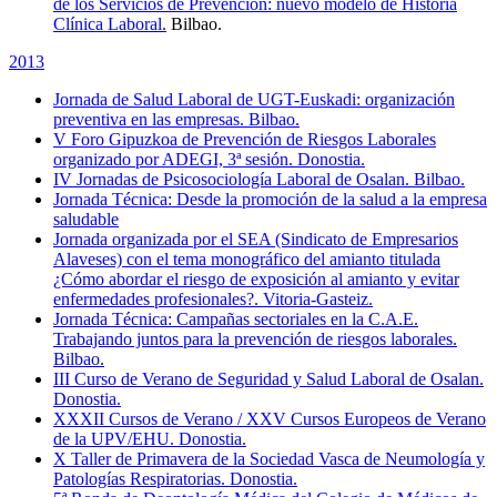
de los Servicios de Prevención: nuevo modelo de Historia
Clínica Laboral.
Bilbao.
2013
Jornada de Salud Laboral de UGT-Euskadi: organización
preventiva en las empresas. Bilbao.
V Foro Gipuzkoa de Prevención de Riesgos Laborales
organizado por ADEGI, 3ª sesión. Donostia.
IV Jornadas de Psicosociología Laboral de Osalan. Bilbao.
Jornada Técnica: Desde la promoción de la salud a la empresa
saludable
Jornada organizada por el SEA (Sindicato de Empresarios
Alaveses) con el tema monográfico del amianto titulada
¿Cómo abordar el riesgo de exposición al amianto y evitar
enfermedades profesionales?. Vitoria-Gasteiz.
Jornada Técnica: Campañas sectoriales en la C.A.E.
Trabajando juntos para la prevención de riesgos laborales.
Bilbao.
III Curso de Verano de Seguridad y Salud Laboral de Osalan.
Donostia.
XXXII Cursos de Verano / XXV Cursos Europeos de Verano
de la UPV/EHU. Donostia.
X Taller de Primavera de la Sociedad Vasca de Neumología y
Patologías Respiratorias. Donostia.