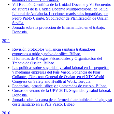
VII Reunión Científica de la Unidad Docente y VI Encuentro
de Tutores de la Unidad Docente Multiprofesional de Salud
Laboral de Andalucía. Lecciones magistrales impartidas por
Pedro Pablo Uriarte, Subdirector de Planificación de Osalan.
Sevilla.
Jornada sobre la protección de la maternidad en el trabajo.
Donostia.
2011
Revisión protocolos vigilancia sanitaria trabajadores
expuestos a ruido y polvo de sílice. Bilbao.
II Jornadas de Riesgos Psicosociales y Organización del
Trabajo de Osalan. Bilbao.
Las políticas sobre seguridad y salud laboral en las pequeñas
y medianas empresas del País Vasco. Ponencia de Pilar
Collantes, Directora General de Osalan, en el XIX World
Congress on Safety and Health at Work. Turquía.
Ponencias jornada sílice y aglomerados de cuarzo. Bilbao.
Cursos de verano de la UPV 2011. Seguridad y salud laboral.
Donostia.
Jornada sobre la carga de enfermedad atribuible al trabajo y su
coste sanitario en el País Vasco. Bilbao.
2010