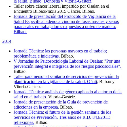
la salud. Bilbao, Donostia y Vitoria-Gasteiz.
Taller sobre cáncer laboral impartido por Osalan en el
Encuentro BilbaoPraxis 2015 Cáncer. Bilbao.
Jornada de presentación del Protocolo de Vigilancia de la
Salud Específica: adenocarcinoma de fosas nasales y senos
paranasales en trabajadores expuestos a polvo de madera.
Bilbao.
2014
Jornada Técnica: las personas mayores en el trabajo;
problemática e iniciativas.
Bilbao.
V Jornadas de Psicosociología Laboral de Osalan: "Por una
prevención integral e integrada de los riesgos psicosociales"
.
Bilbao.
Taller para personal sanitario de servicios de prevención: la
planificación en la vigilancia de la salud. Oñati,
Bilbao y
Vitoria-Gasteiz.
Jornada Técnica: análisis de género aplicado al entorno de la
salud en el trabajo
. Vitoria-Gasteiz.
Jornada de presentación de la Guía de prevención de
adicciones en la empresa
.
Bilbao.
Jornada Técnica: el futuro de la gestión sanitaria de los
Servicios de Prevención. Tres años de R.D. 843/2011:
reflexiones
.
Bilbao.