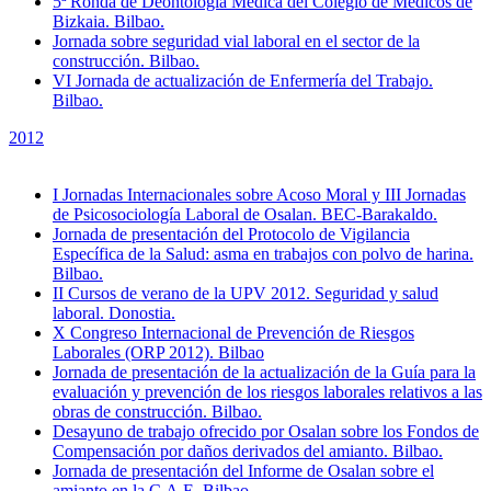
5ª Ronda de Deontología Médica del Colegio de Médicos de
Bizkaia. Bilbao.
Jornada sobre seguridad vial laboral en el sector de la
construcción. Bilbao.
VI Jornada de actualización de Enfermería del Trabajo.
Bilbao.
2012
I Jornadas Internacionales sobre Acoso Moral y III Jornadas
de Psicosociología Laboral de Osalan. BEC-Barakaldo.
Jornada de presentación del Protocolo de Vigilancia
Específica de la Salud: asma en trabajos con polvo de harina.
Bilbao.
II Cursos de verano de la UPV 2012. Seguridad y salud
laboral. Donostia.
X Congreso Internacional de Prevención de Riesgos
Laborales (ORP 2012). Bilbao
Jornada de presentación de la actualización de la Guía para la
evaluación y prevención de los riesgos laborales relativos a las
obras de construcción. Bilbao.
Desayuno de trabajo ofrecido por Osalan sobre los Fondos de
Compensación por daños derivados del amianto. Bilbao.
Jornada de presentación del Informe de Osalan sobre el
amianto en la C.A.E. Bilbao.