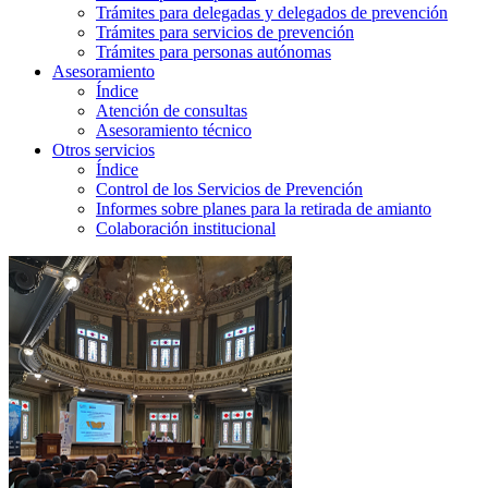
Trámites para delegadas y delegados de prevención
Trámites para servicios de prevención
Trámites para personas autónomas
Asesoramiento
Índice
Atención de consultas
Asesoramiento técnico
Otros servicios
Índice
Control de los Servicios de Prevención
Informes sobre planes para la retirada de amianto
Colaboración institucional