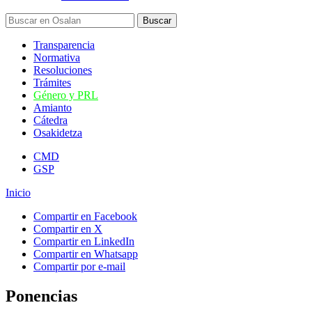
Transparencia
Normativa
Resoluciones
Trámites
Género y PRL
Amianto
Cátedra
Osakidetza
CMD
GSP
Inicio
Compartir en Facebook
Compartir en X
Compartir en LinkedIn
Compartir en Whatsapp
Compartir por e-mail
Ponencias