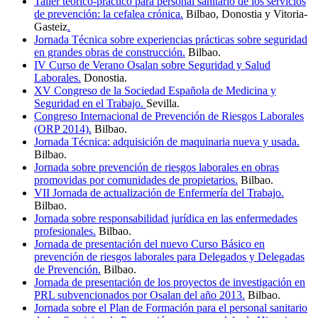
Taller teórico-práctico para personal sanitario de los servicios
de prevención: la cefalea crónica.
Bilbao, Donostia y Vitoria-
Gasteiz
.
Jornada Técnica sobre experiencias prácticas sobre seguridad
en grandes obras de construcción.
Bilbao.
IV Curso de Verano Osalan sobre Seguridad y Salud
Laborales.
Donostia.
XV Congreso de la Sociedad Española de Medicina y
Seguridad en el Trabajo.
Sevilla.
Congreso Internacional de Prevención de Riesgos Laborales
(ORP 2014).
Bilbao.
Jornada Técnica: adquisición de maquinaria nueva y usada
.
Bilbao.
Jornada sobre prevención de riesgos laborales en obras
promovidas por comunidades de propietarios.
Bilbao.
VII Jornada de actualización de Enfermería del Trabajo.
Bilbao.
Jornada sobre responsabilidad jurídica en las enfermedades
profesionales.
Bilbao.
Jornada de presentación del nuevo Curso Básico en
prevención de riesgos laborales para Delegados y Delegadas
de Prevención.
Bilbao.
Jornada de presentación de los proyectos de investigación en
PRL subvencionados por Osalan del año 2013.
Bilbao.
Jornada sobre el Plan de Formación para el personal sanitario