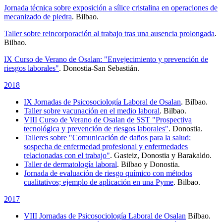
Jornada técnica sobre exposición a sílice cristalina en operaciones de
mecanizado de piedra
. Bilbao.
Taller sobre reincorporación al trabajo tras una ausencia prolongada
.
Bilbao.
IX Curso de Verano de Osalan: "Envejecimiento y prevención de
riesgos laborales"
. Donostia-San Sebastián.
2018
IX Jornadas de Psicosociología Laboral de Osalan
. Bilbao.
Taller sobre vacunación en el medio laboral
. Bilbao.
VIII Curso de Verano de Osalan de SST "Prospectiva
tecnológica y prevención de riesgos laborales"
. Donostia.
Talleres sobre "Comunicación de daños para la salud:
sospecha de enfermedad profesional y enfermedades
relacionadas con el trabajo"
. Gasteiz, Donostia y Barakaldo.
Taller de dermatología laboral
. Bilbao y Donostia.
Jornada de evaluación de riesgo químico con métodos
cualitativos; ejemplo de aplicación en una Pyme
. Bilbao.
2017
VIII Jornadas de Psicosociología Laboral de Osalan
Bilbao.