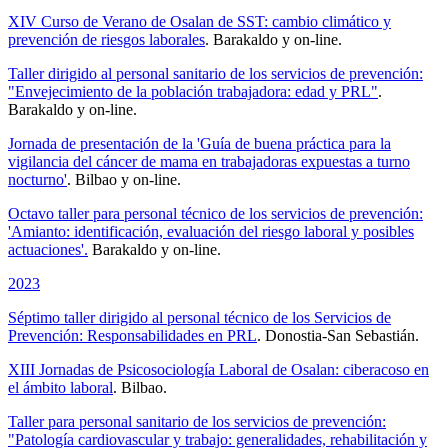
XIV Curso de Verano de Osalan de SST: cambio climático y
prevención de riesgos laborales
. Barakaldo y on-line.
Taller dirigido al personal sanitario de los servicios de prevención:
"Envejecimiento de la población trabajadora: edad y PRL"
.
Barakaldo y on-line.
Jornada de presentación de la 'Guía de buena práctica para la
vigilancia del cáncer de mama en trabajadoras expuestas a turno
nocturno'
. Bilbao y on-line.
Octavo taller para personal técnico de los servicios de prevención:
'Amianto: identificación, evaluación del riesgo laboral y posibles
actuaciones'.
Barakaldo y on-line.
2023
Séptimo taller dirigido al personal técnico de los Servicios de
Prevención: Responsabilidades en PRL
. Donostia-San Sebastián.
XIII Jornadas de Psicosociología Laboral de Osalan: ciberacoso en
el ámbito laboral
. Bilbao.
Taller para personal sanitario de los servicios de prevención:
"Patología cardiovascular y trabajo: generalidades, rehabilitación y