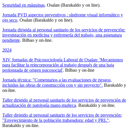
Seguridad en máquinas
. Osalan (Barakaldo y on line).
Jornada PVD aspectos preventivos : síndrome visual informático y
ojo seco
. Osalan (Barakaldo y on line).
Jornada dirigida al personal sanitario de los servicios de prevención:
investigación en medicina y enfermería del trabajo, una asignatura
pendiente
. Bilbao y on-line.
2024
XIV Jornadas de Psicosociología Laboral de Osalan: 'Mecanismos
para facilitar la reincorporación al trabajo después de una baja
prolongada de origen psicosocial'
. Bilbao y on-line
Jornada técnica: "Comentarios a las evaluaciones de riesgos,
incluidas las obras de construcción con y sin proyecto".
Barakaldo y
on-line.
Taller dirigido al personal sanitario de los servicios de prevención de
actualización de patología mano-muñeca
. Barakaldo y on-line.
Taller dirigido al personal sanitario de los servicios de prevención:
"Envejecimiento de la población trabajadora: edad y PRL"
.
Barakaldo y on-line.