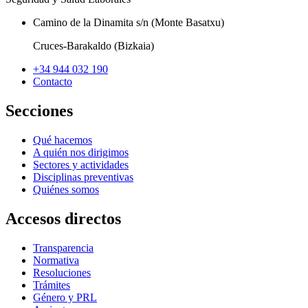
Camino de la Dinamita s/n (Monte Basatxu)
Cruces-Barakaldo (Bizkaia)
+34 944 032 190
Contacto
Secciones
Qué hacemos
A quién nos dirigimos
Sectores y actividades
Disciplinas preventivas
Quiénes somos
Accesos directos
Transparencia
Normativa
Resoluciones
Trámites
Género y PRL