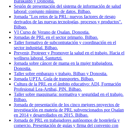
Barakaldo y Donostia.
Sesión de presentación del sistema de información de salud
laboral: conjunto mínimo de datos. Bilbao.
Jornada "Los retos de la PRL: nuevos factores de riesgo
derivados de las nuevas tecnologías, procesos y productos".
Bilbao.
VI Curso de Verano de Osalan. Donostia.
Jornadas de PRL en el sector primario. Bilbao.
Taller formativo de subcontratación y coordinación en el
sector industrial. Bilbao.
Prevenir, Proteger y Promover la salud en el trabajo. Hacia el
wellness laboral. Santurtzi.
Jornada sobre cáncer de mama en la mujer trabajadora.
Donostia.
Taller sobre embarazo y trabajo. Bilbao y Donostia.
Jornada UPTA. Guía de transportes. Bilbao.
Cultura de la PRL en el ámbito educativo: ADI, Formación
Profesional Lea-Artibai, PIN. Bilbao.
Taller sobre maquinaria: normativa y seguridad en el trabajo.
Bilbao.
Jornada de presentación de los cinco mejores proyectos de
investigación en materia de PRL subvencionados por Osalan
en 2014 y desarrollados en 2015. Bilbao.
Jornada de PRL en trabajadores autónomos de hostelería y
comercio. Presentación de guías y firma del convenio con