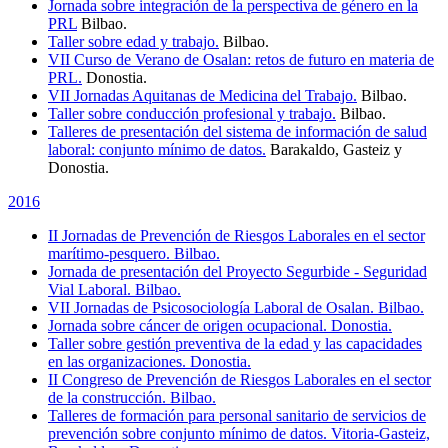
Jornada sobre integración de la perspectiva de género en la
PRL
Bilbao.
Taller sobre edad y trabajo.
Bilbao.
VII Curso de Verano de Osalan: retos de futuro en materia de
PRL.
Donostia.
VII Jornadas Aquitanas de Medicina del Trabajo.
Bilbao.
Taller sobre conducción profesional y trabajo.
Bilbao.
Talleres de presentación del sistema de información de salud
laboral: conjunto mínimo de datos.
Barakaldo, Gasteiz y
Donostia.
2016
II Jornadas de Prevención de Riesgos Laborales en el sector
marítimo-pesquero. Bilbao.
Jornada de presentación del Proyecto Segurbide - Seguridad
Vial Laboral. Bilbao.
VII Jornadas de Psicosociología Laboral de Osalan. Bilbao.
Jornada sobre cáncer de origen ocupacional. Donostia.
Taller sobre gestión preventiva de la edad y las capacidades
en las organizaciones. Donostia.
II Congreso de Prevención de Riesgos Laborales en el sector
de la construcción. Bilbao.
Talleres de formación para personal sanitario de servicios de
prevención sobre conjunto mínimo de datos. Vitoria-Gasteiz,