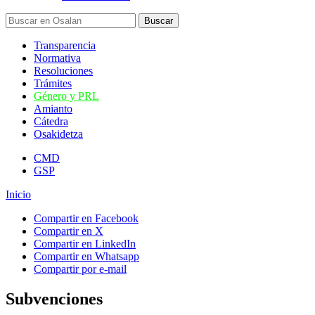
Transparencia
Normativa
Resoluciones
Trámites
Género y PRL
Amianto
Cátedra
Osakidetza
CMD
GSP
Inicio
Compartir en Facebook
Compartir en X
Compartir en LinkedIn
Compartir en Whatsapp
Compartir por e-mail
Subvenciones