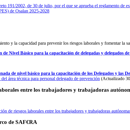
eto 191/2002, de 30 de julio, por el que se aprueba el reglamento de e
(PES) de Osalan 2025-2028
nto y la capacidad para prevenir los riesgos laborales y fomentar la sal
de Nivel Básico para la capacitación de delegadas y delegados de 
nada de nivel básico para la capacitación de los Delegados y las 
o del área técnica para personal delegado de prevención
(Actualizado 30
aborales entre los trabajadores y trabajadoras autóno
ón de riesgos laborales entre los trabajadores y trabajadoras autónoma
 marco de SAF€RA