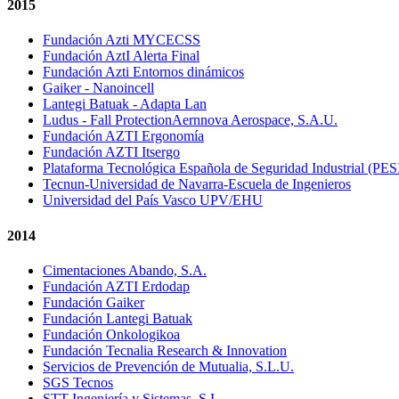
2015
Fundación Azti MYCECSS
Fundación AztI Alerta Final
Fundación Azti Entornos dinámicos
Gaiker - Nanoincell
Lantegi Batuak - Adapta Lan
Ludus - Fall Protection
Aernnova Aerospace, S.A.U.
Fundación AZTI Ergonomía
Fundación AZTI Itsergo
Plataforma Tecnológica Española de Seguridad Industrial (PES
Tecnun-Universidad de Navarra-Escuela de Ingenieros
Universidad del País Vasco UPV/EHU
2014
Cimentaciones Abando, S.A.
Fundación AZTI Erdodap
Fundación Gaiker
Fundación Lantegi Batuak
Fundación Onkologikoa
Fundación Tecnalia Research & Innovation
Servicios de Prevención de Mutualia, S.L.U.
SGS Tecnos
STT Ingeniería y Sistemas, S.L.