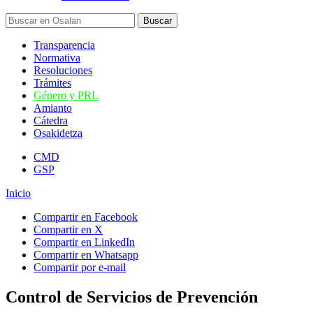
Transparencia
Normativa
Resoluciones
Trámites
Género y PRL
Amianto
Cátedra
Osakidetza
CMD
GSP
Inicio
Compartir en Facebook
Compartir en X
Compartir en LinkedIn
Compartir en Whatsapp
Compartir por e-mail
Control de Servicios de Prevención