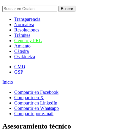
Transparencia
Normativa
Resoluciones
Trámites
Género y PRL
Amianto
Cátedra
Osakidetza
CMD
GSP
Inicio
Compartir en Facebook
Compartir en X
Compartir en LinkedIn
Compartir en Whatsapp
Compartir por e-mail
Asesoramiento técnico