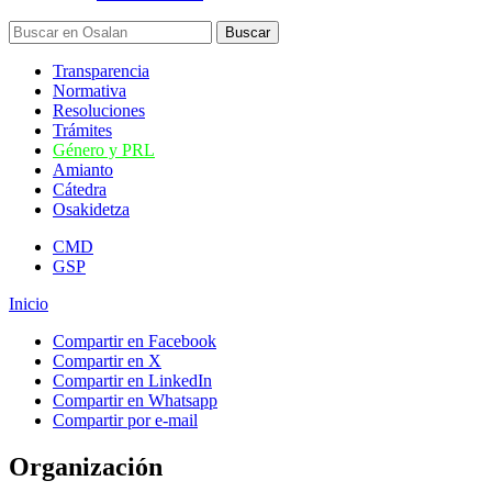
Transparencia
Normativa
Resoluciones
Trámites
Género y PRL
Amianto
Cátedra
Osakidetza
CMD
GSP
Inicio
Compartir en Facebook
Compartir en X
Compartir en LinkedIn
Compartir en Whatsapp
Compartir por e-mail
Organización