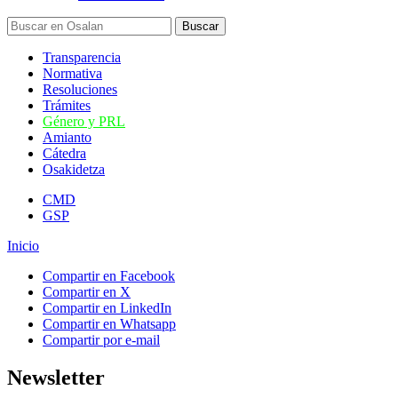
Transparencia
Normativa
Resoluciones
Trámites
Género y PRL
Amianto
Cátedra
Osakidetza
CMD
GSP
Inicio
Compartir en Facebook
Compartir en X
Compartir en LinkedIn
Compartir en Whatsapp
Compartir por e-mail
Newsletter