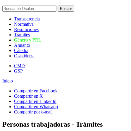
Transparencia
Normativa
Resoluciones
Trámites
Género y PRL
Amianto
Cátedra
Osakidetza
CMD
GSP
Inicio
Compartir en Facebook
Compartir en X
Compartir en LinkedIn
Compartir en Whatsapp
Compartir por e-mail
Personas trabajadoras - Trámites