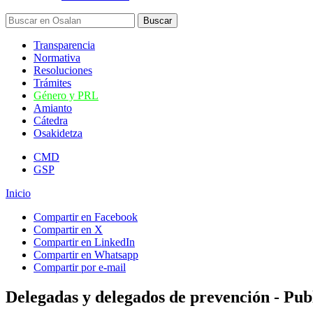
Transparencia
Normativa
Resoluciones
Trámites
Género y PRL
Amianto
Cátedra
Osakidetza
CMD
GSP
Inicio
Compartir en Facebook
Compartir en X
Compartir en LinkedIn
Compartir en Whatsapp
Compartir por e-mail
Delegadas y delegados de prevención - Pub