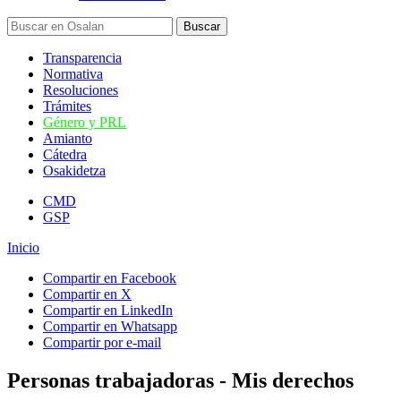
Transparencia
Normativa
Resoluciones
Trámites
Género y PRL
Amianto
Cátedra
Osakidetza
CMD
GSP
Inicio
Compartir en Facebook
Compartir en X
Compartir en LinkedIn
Compartir en Whatsapp
Compartir por e-mail
Personas trabajadoras - Mis derechos