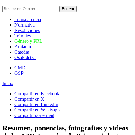
Transparencia
Normativa
Resoluciones
Trámites
Género y PRL
Amianto
Cátedra
Osakidetza
CMD
GSP
Inicio
Compartir en Facebook
Compartir en X
Compartir en LinkedIn
Compartir en Whatsapp
Compartir por e-mail
Resumen, ponencias, fotografías y vídeos