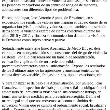
exposición de las situaciones de violencia ante las que se encuentran
las personas trabajadoras de un centro de acogida de menores,
adolescentes con diferentes tipos de problemática.
En segundo lugar, Jose Antonio Apraiz, de Ertzaintza, en su
exposición nos señala los valores que inspiran el trabajo diario de su
organización (visión, misión y valores), aporta también una serie de
datos sobre la violencia externa de ciertos colectivos durante los
años 2016 y 2017, y finaliza su comunicación dando una visión de
la Ertzaintza como sujeto activo y pasivo
Seguidamente interviene Iñigo Apellaniz, de Metro Bilbao, deja
claro que en su organización son conscientes del riesgo de violencia
existente. Por ello han realizado un trabajo de identificación,
evaluación y aplicación de una serie de medidas
preventivas/correctoras para su subsanación. Expone los resultados
de los 3 últimos años de las agresiones y amenazas teniendo en
cuenta diversas variables, franjas horarias, tipo de estaciones, etc.
Y para finalizar se da paso a la Administración, por un lado, Iciar
Gonzalez, de Inspección de Trabajo, quien señala la obligación del
empresario de prevenir la violencia en sus centros de trabajo, de
tomar una serie de medidas para prevenirla/corregirla. Define el
marco legal en el que nos movemos así como su ámbito de
actuación, Vigilar que se cumpla el ordenamiento social, fiscalizar y
vigilar. Expone las dos maneras de afrontar esta problemática por el