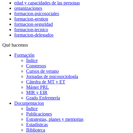
edad y capacidades de las personas
organizaciones
formacion-psicosociales
formacion-gestion
formacion-seguridad
formacion-tecnico
formacion-delegados
Qué hacemos
Formación
Índice
Congresos
Cursos de verano
Jornadas de psicosociología
Cátedra de MT y ET
Máster PRL
MIR y EIR
Grado Enfermería
Documentacion
Índice
Publicaciones
Estrategias, planes y memorias
Estadísticas
Biblioteca