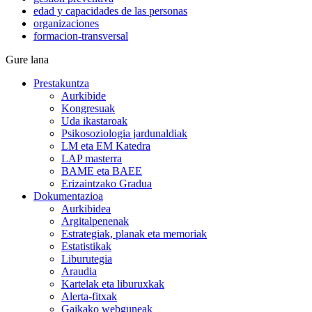
edad y capacidades de las personas
organizaciones
formacion-transversal
Gure lana
Prestakuntza
Aurkibide
Kongresuak
Uda ikastaroak
Psikosoziologia jardunaldiak
LM eta EM Katedra
LAP masterra
BAME eta BAEE
Erizaintzako Gradua
Dokumentazioa
Aurkibidea
Argitalpenenak
Estrategiak, planak eta memoriak
Estatistikak
Liburutegia
Araudia
Kartelak eta liburuxkak
Alerta-fitxak
Gaikako webguneak