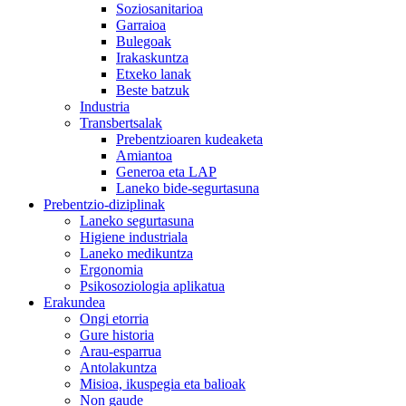
Soziosanitarioa
Garraioa
Bulegoak
Irakaskuntza
Etxeko lanak
Beste batzuk
Industria
Transbertsalak
Prebentzioaren kudeaketa
Amiantoa
Generoa eta LAP
Laneko bide-segurtasuna
Prebentzio-diziplinak
Laneko segurtasuna
Higiene industriala
Laneko medikuntza
Ergonomia
Psikosoziologia aplikatua
Erakundea
Ongi etorria
Gure historia
Arau-esparrua
Antolakuntza
Misioa, ikuspegia eta balioak
Non gaude