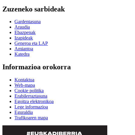
Zuzeneko sarbideak
Gardentasuna
Araudia
Ebazpenak
Izapideak
Generoa eta LAP
Amiantoa
Katedra
Informazioa orokorra
Kontaktua
Web-mapa
Cookie politika
Erabilerraztasuna
Egoitza elektronikoa
Lege informazioa
Eguraldia
Trafikoaren mapa