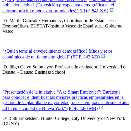
población activa? (Exposición prospectiva demográfica en el
entorno próximo: retos y oportunidades)" (PDF, 841 KB)
D. Martín Gonzalez Hernández
,
Coordinador de Estadísticas
Demográficas. EUSTAT-Instituto Vasco de Estadística. Gobierno
Vasco
"¿Quién teme al envejecimiento demográfico? Mitos y retos
económicos de un fenómeno global" (PDF, 843 KB)
D. Iñigo Calvo Sotomayor, Profesor e Investigador. Universidad de
Deusto – Deusto Business School
"Presentación de la iniciativa “Age Smart Employer”: Estrategia
para conocer e identificar las mejores prácticas empresariales en la
gestión de la plantilla de mayor edad, puesta en práctica desde el año
2015 en la ciudad de Nueva York" (PDF, 4.80 MB)
Dª Ruth Finkelstein, Hunter College, City University of New York
(CUNY)