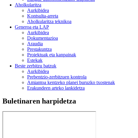
Aholkularitza
Aurkibidea
Kontsulta-arreta
Aholkularitza teknikoa
Generoa eta LAP
Aurkibidea
Dokumentazioa
Araudia
Prestakuntza
Proiektuak eta kanpainak
Estekak
Beste zerbitzu batzuk
Aurkibidea
Prebentzio-zerbitzuen kontrola
Amiantoa kentzeko planei buruzko txostenak
Erakundeen arteko lankidetza
Buletinaren harpidetza