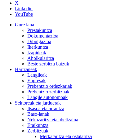
X
Linkedin
YouTube
Gure lana
Prestakuntza
Dokumentazioa
Dibulgazioa
Ikerkuntza
Izapideak
Aholkularitza
Beste zerbitzu batzuk
Hartzaileak
Langileak
Enpresak
Prebentzio ordezkariak
Prebentzio zerbitzuak
Langile autonomoak
Sektoreak eta jarduerak
Itsasoa eta arrantza
Baso-lanak
Nekazaritza eta abeltzaina
Eraikuntza
Zerbitzuak
Merkataritza eta ostalaritza