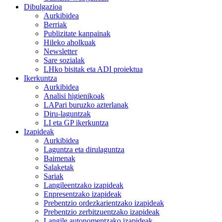
Dibulgazioa
Aurkibidea
Berriak
Publizitate kanpainak
Hileko aholkuak
Newsletter
Sare sozialak
LHko bisitak eta ADI proiektua
Ikerkuntza
Aurkibidea
Analisi higienikoak
LAPari buruzko azterlanak
Diru-laguntzak
LI eta GP ikerkuntza
Izapideak
Aurkibidea
Laguntza eta dirulaguntza
Baimenak
Salaketak
Sariak
Langileentzako izapideak
Enpresentzako izapideak
Prebentzio ordezkarientzako izapideak
Prebentzio zerbitzuentzako izapideak
Langile autonomentzako izapideak