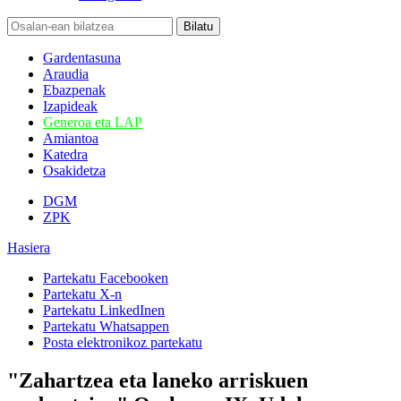
Gardentasuna
Araudia
Ebazpenak
Izapideak
Generoa eta LAP
Amiantoa
Katedra
Osakidetza
DGM
ZPK
Hasiera
Partekatu Facebooken
Partekatu X-n
Partekatu LinkedInen
Partekatu Whatsappen
Posta elektronikoz partekatu
"Zahartzea eta laneko arriskuen