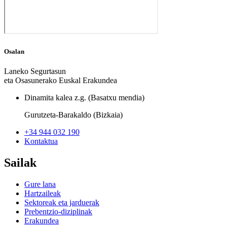
Osalan
Laneko Segurtasun
eta Osasunerako Euskal Erakundea
Dinamita kalea z.g. (Basatxu mendia)
Gurutzeta-Barakaldo (Bizkaia)
+34 944 032 190
Kontaktua
Sailak
Gure lana
Hartzaileak
Sektoreak eta jarduerak
Prebentzio-diziplinak
Erakundea