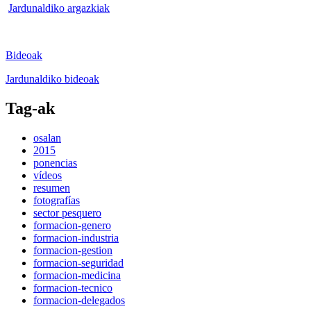
Jardunaldiko argazkiak
Bideoak
Jardunaldiko bideoak
Tag-ak
osalan
2015
ponencias
vídeos
resumen
fotografías
sector pesquero
formacion-genero
formacion-industria
formacion-gestion
formacion-seguridad
formacion-medicina
formacion-tecnico
formacion-delegados