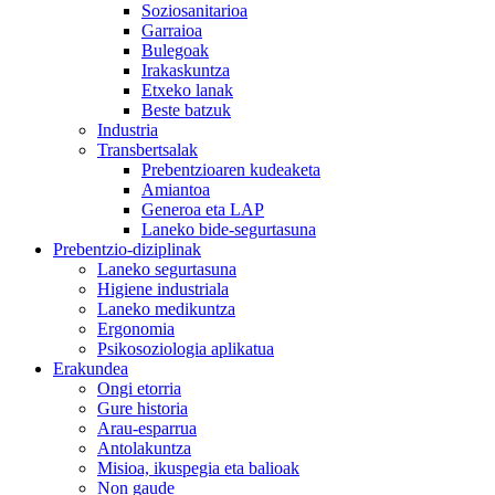
Soziosanitarioa
Garraioa
Bulegoak
Irakaskuntza
Etxeko lanak
Beste batzuk
Industria
Transbertsalak
Prebentzioaren kudeaketa
Amiantoa
Generoa eta LAP
Laneko bide-segurtasuna
Prebentzio-diziplinak
Laneko segurtasuna
Higiene industriala
Laneko medikuntza
Ergonomia
Psikosoziologia aplikatua
Erakundea
Ongi etorria
Gure historia
Arau-esparrua
Antolakuntza
Misioa, ikuspegia eta balioak
Non gaude