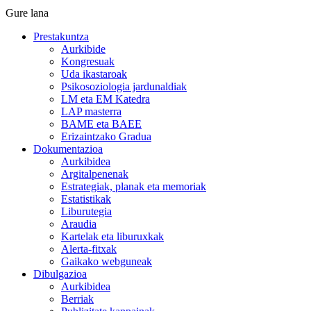
Gure lana
Prestakuntza
Aurkibide
Kongresuak
Uda ikastaroak
Psikosoziologia jardunaldiak
LM eta EM Katedra
LAP masterra
BAME eta BAEE
Erizaintzako Gradua
Dokumentazioa
Aurkibidea
Argitalpenenak
Estrategiak, planak eta memoriak
Estatistikak
Liburutegia
Araudia
Kartelak eta liburuxkak
Alerta-fitxak
Gaikako webguneak
Dibulgazioa
Aurkibidea
Berriak