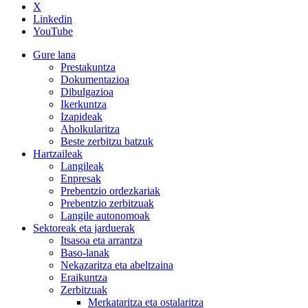
X
Linkedin
YouTube
Gure lana
Prestakuntza
Dokumentazioa
Dibulgazioa
Ikerkuntza
Izapideak
Aholkularitza
Beste zerbitzu batzuk
Hartzaileak
Langileak
Enpresak
Prebentzio ordezkariak
Prebentzio zerbitzuak
Langile autonomoak
Sektoreak eta jarduerak
Itsasoa eta arrantza
Baso-lanak
Nekazaritza eta abeltzaina
Eraikuntza
Zerbitzuak
Merkataritza eta ostalaritza