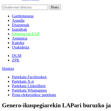
Gardentasuna
Araudia
Ebazpenak
Izapideak
Generoa eta LAP
Amiantoa
Katedra
Osakidetza
DGM
ZPK
Hasiera
Partekatu Facebooken
Partekatu X-n
Partekatu LinkedInen
Partekatu Whatsappen
Posta elektronikoz partekatu
Genero-ikuspegiarekin LAPari buruzko jar