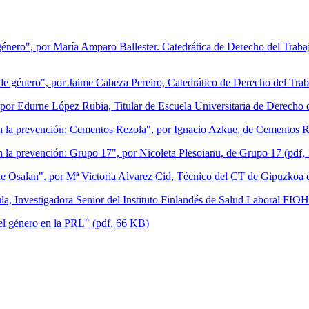
género", por María Amparo Ballester. Catedrática de Derecho del Trabaj
d de género", por Jaime Cabeza Pereiro, Catedrático de Derecho del Trab
, por Edurne López Rubia, Titular de Escuela Universitaria de Derecho
 en la prevención: Cementos Rezola", por Ignacio Azkue, de Cementos 
en la prevención: Grupo 17", por Nicoleta Plesoianu, de Grupo 17 (pdf
n de Osalan". por Mª Victoria Alvarez Cid, Técnico del CT de Gipuzkoa
ttula, Investigadora Senior del Instituto Finlandés de Salud Laboral FIO
del género en la PRL" (pdf, 66 KB)