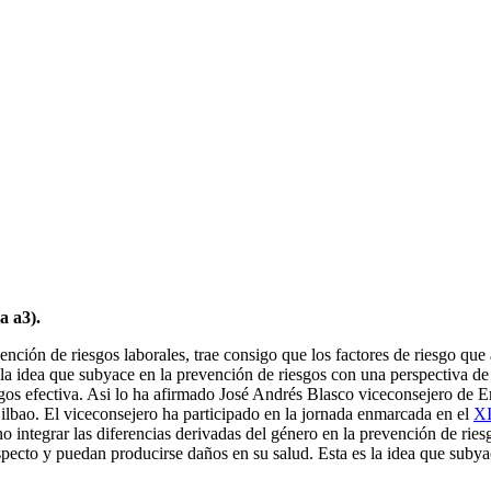
a a3).
vención de riesgos laborales, trae consigo que los factores de riesgo que
la idea que subyace en la prevención de riesgos con una perspectiva de g
gos efectiva. Asi lo ha afirmado José Andrés Blasco viceconsejero de E
Bilbao. El viceconsejero ha participado en la jornada enmarcada en el
XI
grar las diferencias derivadas del género en la prevención de riesgos 
specto y puedan producirse daños en su salud. Esta es la idea que suby