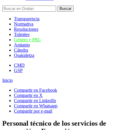
Transparencia
Normativa
Resoluciones
Trámites
Género y PRL
Amianto
Cátedra
Osakidetza
CMD
GSP
Inicio
Compartir en Facebook
Compartir en X
Compartir en LinkedIn
Compartir en Whatsapp
Compartir por e-mail
Personal técnico de los servicios de