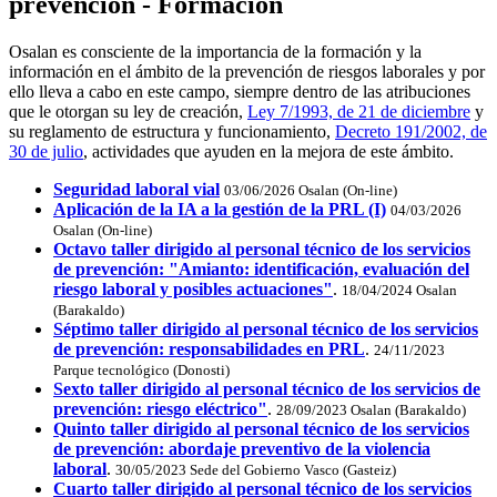
prevención - Formación
Osalan es consciente de la importancia de la formación y la
información en el ámbito de la prevención de riesgos laborales y por
ello lleva a cabo en este campo, siempre dentro de las atribuciones
que le otorgan su ley de creación,
Ley 7/1993, de 21 de diciembre
y
su reglamento de estructura y funcionamiento,
Decreto 191/2002, de
30 de julio
, actividades que ayuden en la mejora de este ámbito.
Seguridad laboral vial
03/06/2026
Osalan (On-line)
Aplicación de la IA a la gestión de la PRL (I)
04/03/2026
Osalan (On-line)
Octavo taller dirigido al personal técnico de los servicios
de prevención: "Amianto: identificación, evaluación del
riesgo laboral y posibles actuaciones"
.
18/04/2024 Osalan
(Barakaldo)
Séptimo taller dirigido al personal técnico de los servicios
de prevención: responsabilidades en PRL
.
24/11/2023
Parque tecnológico (Donosti)
Sexto taller dirigido al personal técnico de los servicios de
prevención: riesgo eléctrico"
.
28/09/2023 Osalan (Barakaldo)
Quinto taller dirigido al personal técnico de los servicios
de prevención: abordaje preventivo de la violencia
laboral
.
30/05/2023 Sede del Gobierno Vasco (Gasteiz)
Cuarto taller dirigido al personal técnico de los servicios