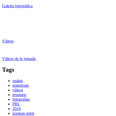
Galería fotográfica
Vídeos
Vídeos de la jornada
Tags
osalan
ponencias
vídeos
resumen
fotografías
PRL
2016
izaskun urien