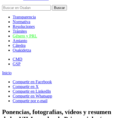
Transparencia
Normativa
Resoluciones
Trámites
Género y PRL
Amianto
Cátedra
Osakidetza
CMD
GSP
Inicio
Compartir en Facebook
Compartir en X
Compartir en LinkedIn
Compartir en Whatsapp
Compartir por e-mail
Ponencias, fotografías, vídeos y resumen