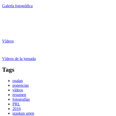
Galería fotográfica
Vídeos
Vídeos de la jornada
Tags
osalan
ponencias
vídeos
resumen
fotografías
PRL
2016
izaskun urien