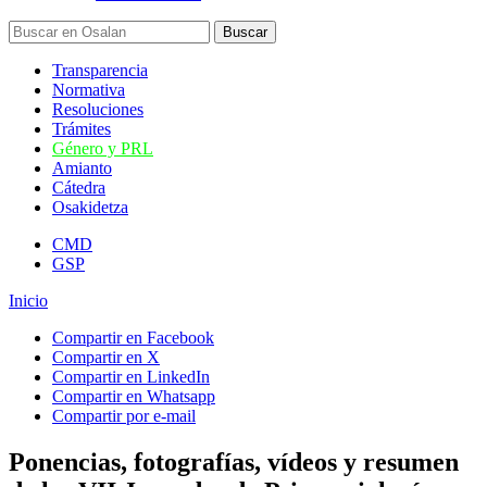
Transparencia
Normativa
Resoluciones
Trámites
Género y PRL
Amianto
Cátedra
Osakidetza
CMD
GSP
Inicio
Compartir en Facebook
Compartir en X
Compartir en LinkedIn
Compartir en Whatsapp
Compartir por e-mail
Ponencias, fotografías, vídeos y resumen