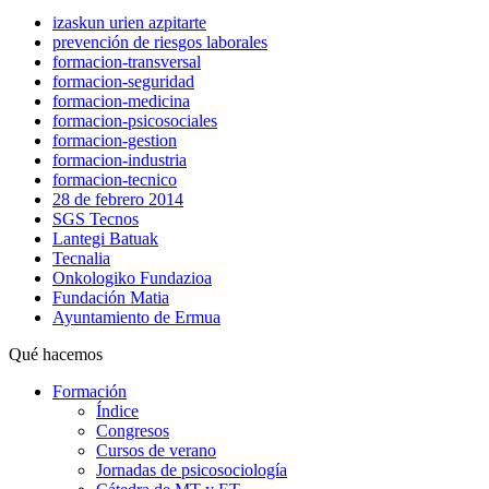
izaskun urien azpitarte
prevención de riesgos laborales
formacion-transversal
formacion-seguridad
formacion-medicina
formacion-psicosociales
formacion-gestion
formacion-industria
formacion-tecnico
28 de febrero 2014
SGS Tecnos
Lantegi Batuak
Tecnalia
Onkologiko Fundazioa
Fundación Matia
Ayuntamiento de Ermua
Qué hacemos
Formación
Índice
Congresos
Cursos de verano
Jornadas de psicosociología