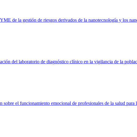
 PYME de la gestión de riesgos derivados de la nanotecnología y los na
ón del laboratorio de diagnóstico clínico en la vigilancia de la pobla
sobre el funcionamiento emocional de profesionales de la salud para 