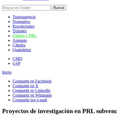
Transparencia
Normativa
Resoluciones
Trámites
Género y PRL
Amianto
Cátedra
Osakidetza
CMD
GSP
Inicio
Compartir en Facebook
Compartir en X
Compartir en LinkedIn
Compartir en Whatsapp
Compartir por e-mail
Proyectos de investigación en PRL subven