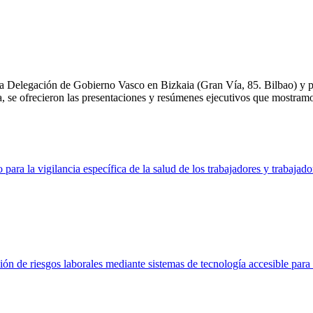
e la Delegación de Gobierno Vasco en Bizkaia (Gran Vía, 85. Bilbao) y 
oa, se ofrecieron las presentaciones y resúmenes ejecutivos que mostram
ra la vigilancia específica de la salud de los trabajadores y trabajado
ión de riesgos laborales mediante sistemas de tecnología accesible 