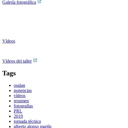
Galería fotográfica
Vídeos
Vídeos del taller
Tags
osalan
ponencias
vídeos
resumen
fotografías
PRL
2019
jornada técnica
alberto alonso martín