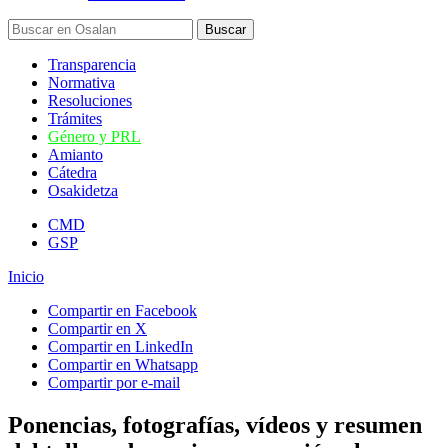
Transparencia
Normativa
Resoluciones
Trámites
Género y PRL
Amianto
Cátedra
Osakidetza
CMD
GSP
Inicio
Compartir en Facebook
Compartir en X
Compartir en LinkedIn
Compartir en Whatsapp
Compartir por e-mail
Ponencias, fotografías, vídeos y resumen