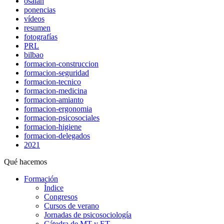
osalan
ponencias
vídeos
resumen
fotografías
PRL
bilbao
formacion-construccion
formacion-seguridad
formacion-tecnico
formacion-medicina
formacion-amianto
formacion-ergonomia
formacion-psicosociales
formacion-higiene
formacion-delegados
2021
Qué hacemos
Formación
Índice
Congresos
Cursos de verano
Jornadas de psicosociología
Cátedra de MT y ET