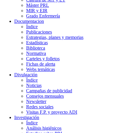
Máster PRL
MIR y EIR
Grado Enfermería
Documentacion
Índice
Publicaciones
Estrategias, planes y memorias
Estadísticas
Biblioteca
Normativa
Carteles y folletos
Fichas de alerta
Webs temáticas
Divulgación
Índice
Noticias
Campañas de publicidad
Consejos mensuales
Newsletter
Redes sociales
Visitas F.P. y proyecto ADI
Investigación
Índice
Análisis higiénicos