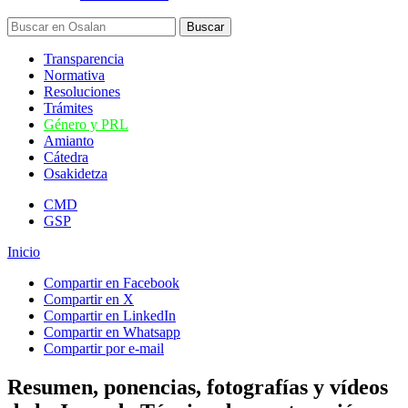
Transparencia
Normativa
Resoluciones
Trámites
Género y PRL
Amianto
Cátedra
Osakidetza
CMD
GSP
Inicio
Compartir en Facebook
Compartir en X
Compartir en LinkedIn
Compartir en Whatsapp
Compartir por e-mail
Resumen, ponencias, fotografías y vídeos