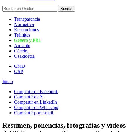
Transparencia
Normativa
Resoluciones
Trámites
Género y PRL
Amianto
Cátedra
Osakidetza
CMD
GSP
Inicio
Compartir en Facebook
Compartir en X
Compartir en LinkedIn
Compartir en Whatsapp
Compartir por e-mail
Resumen, ponencias, fotografías y vídeos