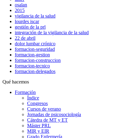
osalan
2015
vigilancia de la salud
lourdes iscar
gestión de la prl
integración de la vigilancia de la salud
22 de abril
dolor lumbar crónico
formacion-seguridad
formacion-gestion
formacion-construccion
formacion-tecnico
formacion-delegados
Qué hacemos
Formación
Índice
Congresos
Cursos de verano
Jornadas de psicosociología
Cátedra de MT y ET
Máster PRL
MIR y EIR
Grado Enfermería