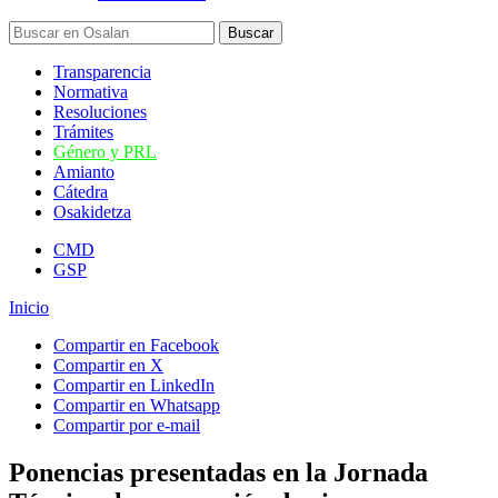
Transparencia
Normativa
Resoluciones
Trámites
Género y PRL
Amianto
Cátedra
Osakidetza
CMD
GSP
Inicio
Compartir en Facebook
Compartir en X
Compartir en LinkedIn
Compartir en Whatsapp
Compartir por e-mail
Ponencias presentadas en la Jornada