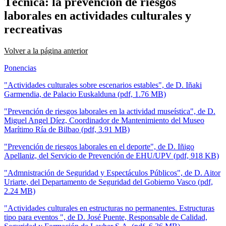
Técnica: la prevención de riesgos
laborales en actividades culturales y
recreativas
Volver a la página anterior
Ponencias
"Actividades culturales sobre escenarios estables", de D. Iñaki
Garmendia, de Palacio Euskalduna (pdf, 1.76 MB)
"Prevención de riesgos laborales en la actividad museística", de D.
Miguel Angel Díez, Coordinador de Mantenimiento del Museo
Marítimo Ría de Bilbao (pdf, 3.91 MB)
"Prevención de riesgos laborales en el deporte", de D. Iñigo
Apellaniz, del Servicio de Prevención de EHU/UPV (pdf, 918 KB)
"Admnistración de Seguridad y Espectáculos Públicos", de D. Aitor
Uriarte, del Departamento de Seguridad del Gobierno Vasco (pdf,
2.24 MB)
"Actividades culturales en estructuras no permanentes. Estructuras
tipo para eventos ", de D. José Puente, Responsable de Calidad,