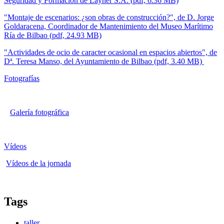
Seguridad y Formación de Layher S.A. (pdf, 6.36 MB)
"Montaje de escenarios: ¿son obras de construcción?", de D. Jorge
Goldaracena, Coordinador de Mantenimiento del Museo Marítimo
Ría de Bilbao (pdf, 24.93 MB)
"Actividades de ocio de caracter ocasional en espacios abiertos", de
Dª. Teresa Manso, del Ayuntamiento de Bilbao (pdf, 3.40 MB)
Fotografías
Galería fotográfica
Vídeos
Vídeos de la jornada
Tags
taller