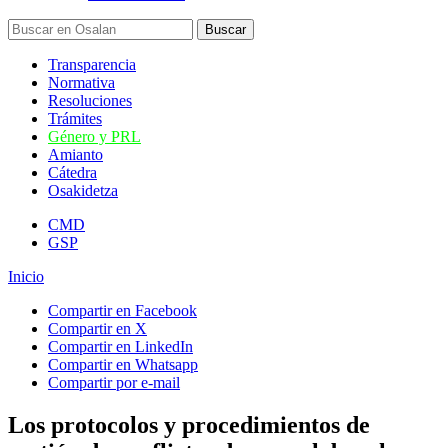
Transparencia
Normativa
Resoluciones
Trámites
Género y PRL
Amianto
Cátedra
Osakidetza
CMD
GSP
Inicio
Compartir en Facebook
Compartir en X
Compartir en LinkedIn
Compartir en Whatsapp
Compartir por e-mail
Los protocolos y procedimientos de