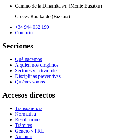
Camino de la Dinamita s/n (Monte Basatxu)
Cruces-Barakaldo (Bizkaia)
+34 944 032 190
Contacto
Secciones
Qué hacemos
A quién nos dirigimos
Sectores y actividades
Disciplinas preventivas
Quiénes somos
Accesos directos
Transparencia
Normativa
Resoluciones
Trámites
Género y PRL
Amianto