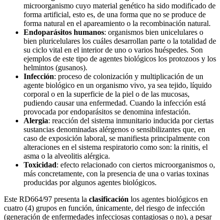
microorganismo cuyo material genético ha sido modificado de
forma artificial, esto es, de una forma que no se produce de
forma natural en el apareamiento o la recombinación natural.
Endoparásitos humanos
: organismos bien unicelulares o
bien pluricelulares los cuáles desarrollan parte o la totalidad de
su ciclo vital en el interior de uno o varios huéspedes. Son
ejemplos de este tipo de agentes biológicos los protozoos y los
helmintos (gusanos).
Infección
: proceso de colonización y multiplicación de un
agente biológico en un organismo vivo, ya sea tejido, líquido
corporal o en la superficie de la piel o de las mucosas,
pudiendo causar una enfermedad. Cuando la infección está
provocada por endoparásitos se denomina infestación.
Alergia
: reacción del sistema inmunitario inducida por ciertas
sustancias denominadas alérgenos o sensibilizantes que, en
caso de exposición laboral, se manifiesta principalmente con
alteraciones en el sistema respiratorio como son: la rinitis, el
asma o la alveolitis alérgica.
Toxicidad
: efecto relacionado con ciertos microorganismos o,
más concretamente, con la presencia de una o varias toxinas
producidas por algunos agentes biológicos.
Este RD664/97 presenta la
clasificación
los agentes biológicos en
cuatro (4) grupos en función, únicamente, del riesgo de infección
(generación de enfermedades infecciosas contagiosas o no), a pesar