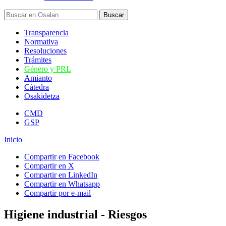
Transparencia
Normativa
Resoluciones
Trámites
Género y PRL
Amianto
Cátedra
Osakidetza
CMD
GSP
Inicio
Compartir en Facebook
Compartir en X
Compartir en LinkedIn
Compartir en Whatsapp
Compartir por e-mail
Higiene industrial - Riesgos