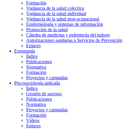
Formación
Vigilancia de la salud colectiva
Vigilancia de la salud individual
Vigilancia de la salud post-ocupacional
Epidemiología y sistemas de información
Promoción de la salud
Cátedra de medicina y enfermería del trabajo
Autorizaciones sanitarias a Servicios de Prevención
Enlaces
Ergonomía
Índice
Publicaciones
Normativa
Formación
Proyectos y campañas
Piscosociología aplicada
Índice
Gestión de sucesos
Publicaciones
Normativa
Proyectos y campañas
Formación
Vídeos
Enlaces