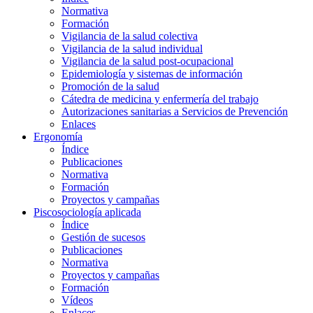
Normativa
Formación
Vigilancia de la salud colectiva
Vigilancia de la salud individual
Vigilancia de la salud post-ocupacional
Epidemiología y sistemas de información
Promoción de la salud
Cátedra de medicina y enfermería del trabajo
Autorizaciones sanitarias a Servicios de Prevención
Enlaces
Ergonomía
Índice
Publicaciones
Normativa
Formación
Proyectos y campañas
Piscosociología aplicada
Índice
Gestión de sucesos
Publicaciones
Normativa
Proyectos y campañas
Formación
Vídeos
Enlaces