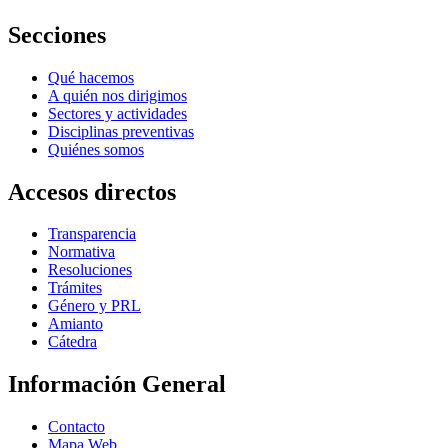
Secciones
Qué hacemos
A quién nos dirigimos
Sectores y actividades
Disciplinas preventivas
Quiénes somos
Accesos directos
Transparencia
Normativa
Resoluciones
Trámites
Género y PRL
Amianto
Cátedra
Información General
Contacto
Mapa Web