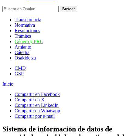
Transparencia
Normativa
Resoluciones
Trámites
Género y PRL
Amianto
Cátedra
Osakidetza
CMD
GSP
Inicio
Compartir en Facebook
Compartir en X
Compartir en LinkedIn
Compartir en Whatsapp
Compartir por e-mail
Sistema de información de datos de