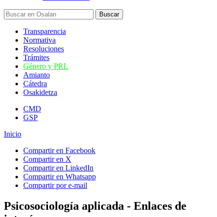
Transparencia
Normativa
Resoluciones
Trámites
Género y PRL
Amianto
Cátedra
Osakidetza
CMD
GSP
Inicio
Compartir en Facebook
Compartir en X
Compartir en LinkedIn
Compartir en Whatsapp
Compartir por e-mail
Psicosociología aplicada - Enlaces de