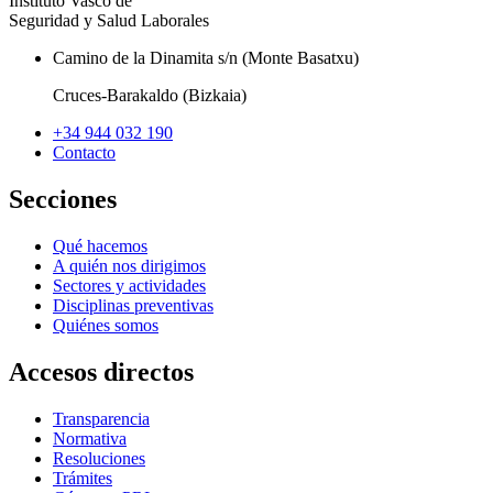
Instituto Vasco de
Seguridad y Salud Laborales
Camino de la Dinamita s/n (Monte Basatxu)
Cruces-Barakaldo (Bizkaia)
+34 944 032 190
Contacto
Secciones
Qué hacemos
A quién nos dirigimos
Sectores y actividades
Disciplinas preventivas
Quiénes somos
Accesos directos
Transparencia
Normativa
Resoluciones
Trámites