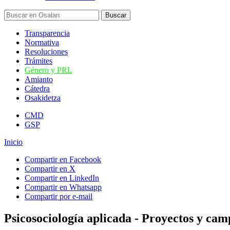
Transparencia
Normativa
Resoluciones
Trámites
Género y PRL
Amianto
Cátedra
Osakidetza
CMD
GSP
Inicio
Compartir en Facebook
Compartir en X
Compartir en LinkedIn
Compartir en Whatsapp
Compartir por e-mail
Psicosociología aplicada - Proyectos y ca