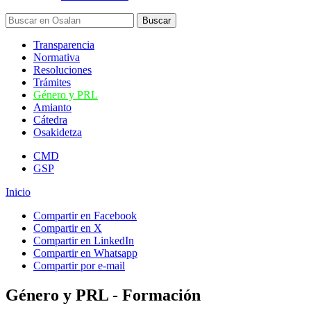
Transparencia
Normativa
Resoluciones
Trámites
Género y PRL
Amianto
Cátedra
Osakidetza
CMD
GSP
Inicio
Compartir en Facebook
Compartir en X
Compartir en LinkedIn
Compartir en Whatsapp
Compartir por e-mail
Género y PRL - Formación