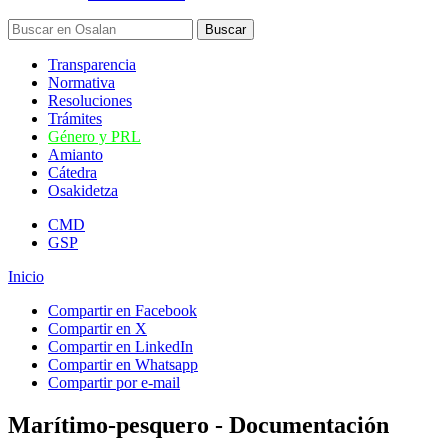
Transparencia
Normativa
Resoluciones
Trámites
Género y PRL
Amianto
Cátedra
Osakidetza
CMD
GSP
Inicio
Compartir en Facebook
Compartir en X
Compartir en LinkedIn
Compartir en Whatsapp
Compartir por e-mail
Marítimo-pesquero - Documentación