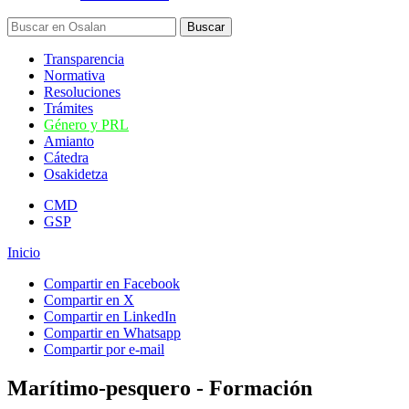
Transparencia
Normativa
Resoluciones
Trámites
Género y PRL
Amianto
Cátedra
Osakidetza
CMD
GSP
Inicio
Compartir en Facebook
Compartir en X
Compartir en LinkedIn
Compartir en Whatsapp
Compartir por e-mail
Marítimo-pesquero - Formación