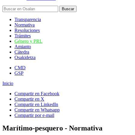
Transparencia
Normativa
Resoluciones
Trámites
Género y PRL
Amianto
Cátedra
Osakidetza
CMD
GSP
Inicio
Compartir en Facebook
Compartir en X
Compartir en LinkedIn
Compartir en Whatsapp
Compartir por e-mail
Marítimo-pesquero - Normativa