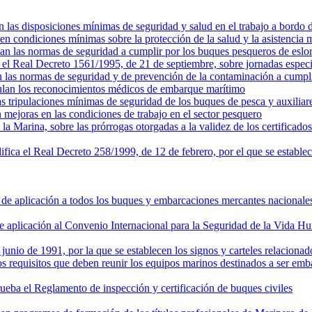
n las disposiciones mínimas de seguridad y salud en el trabajo a bordo 
en condiciones mínimas sobre la protección de la salud y la asistencia 
an las normas de seguridad a cumplir por los buques pesqueros de eslor
l Real Decreto 1561/1995, de 21 de septiembre, sobre jornadas especiale
n las normas de seguridad y de prevención de la contaminación a cumpl
gulan los reconocimientos médicos de embarque marítimo
as tripulaciones mínimas de seguridad de los buques de pesca y auxiliar
 mejoras en las condiciones de trabajo en el sector pesquero
la Marina, sobre las prórrogas otorgadas a la validez de los certificad
ica el Real Decreto 258/1999, de 12 de febrero, por el que se establece
 de aplicación a todos los buques y embarcaciones mercantes nacionales
aplicación al Convenio Internacional para la Seguridad de la Vida Hu
junio de 1991, por la que se establecen los signos y carteles relaciona
s requisitos que deben reunir los equipos marinos destinados a ser emb
ueba el Reglamento de inspección y certificación de buques civiles