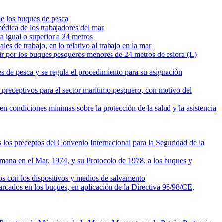
de los buques de pesca
médica de los trabajadores del mar
a igual o superior a 24 metros
s de trabajo, en lo relativo al trabajo en la mar
ir por los buques pesqueros menores de 24 metros de eslora (L)
es de pesca y se regula el procedimiento para su asignación
os preceptivos para el sector marítimo-pesquero, con motivo del
n condiciones mínimas sobre la protección de la salud y la asistencia
 los preceptos del Convenio Internacional para la Seguridad de la
mana en el Mar, 1974, y su Protocolo de 1978, a los buques y
dos con los dispositivos y medios de salvamento
arcados en los buques, en aplicación de la Directiva 96/98/CE,