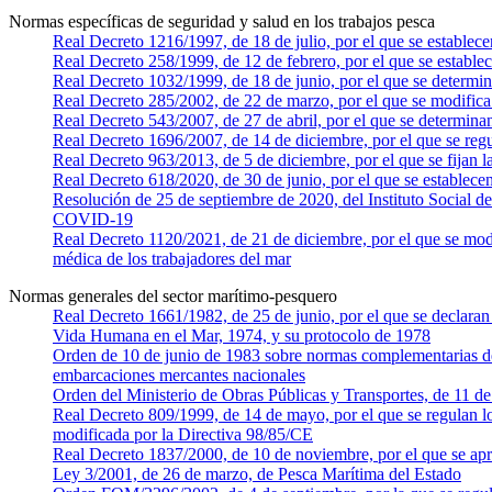
Normas específicas de seguridad y salud en los trabajos pesca
Real Decreto 1216/1997, de 18 de julio, por el que se establece
Real Decreto 258/1999, de 12 de febrero, por el que se establec
Real Decreto 1032/1999, de 18 de junio, por el que se determin
Real Decreto 285/2002, de 22 de marzo, por el que se modifica e
Real Decreto 543/2007, de 27 de abril, por el que se determina
Real Decreto 1696/2007, de 14 de diciembre, por el que se re
Real Decreto 963/2013, de 5 de diciembre, por el que se fijan l
Real Decreto 618/2020, de 30 de junio, por el que se establecen
Resolución de 25 de septiembre de 2020, del Instituto Social de 
COVID-19
Real Decreto 1120/2021, de 21 de diciembre, por el que se modif
médica de los trabajadores del mar
Normas generales del sector marítimo-pesquero
Real Decreto 1661/1982, de 25 de junio, por el que se declaran
Vida Humana en el Mar, 1974, y su protocolo de 1978
Orden de 10 de junio de 1983 sobre normas complementarias de 
embarcaciones mercantes nacionales
Orden del Ministerio de Obras Públicas y Transportes, de 11 de 
Real Decreto 809/1999, de 14 de mayo, por el que se regulan lo
modificada por la Directiva 98/85/CE
Real Decreto 1837/2000, de 10 de noviembre, por el que se apr
Ley 3/2001, de 26 de marzo, de Pesca Marítima del Estado