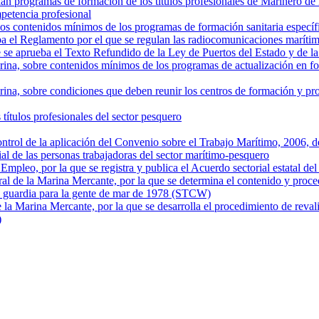
n programas de formación de los títulos profesionales de Marinero de
mpetencia profesional
os contenidos mínimos de los programas de formación sanitaria específ
a el Reglamento por el que se regulan las radiocomunicaciones marítim
e se aprueba el Texto Refundido de la Ley de Puertos del Estado y de 
arina, sobre contenidos mínimos de los programas de actualización en for
Marina, sobre condiciones que deben reunir los centros de formación y p
títulos profesionales del sector pesquero
trol de la aplicación del Convenio sobre el Trabajo Marítimo, 2006, de
al de las personas trabajadoras del sector marítimo-pesquero
pleo, por la que se registra y publica el Acuerdo sectorial estatal del 
al de la Marina Mercante, por la que se determina el contenido y proc
 y guardia para la gente de mar de 1978 (STCW)
la Marina Mercante, por la que se desarrolla el procedimiento de reval
)