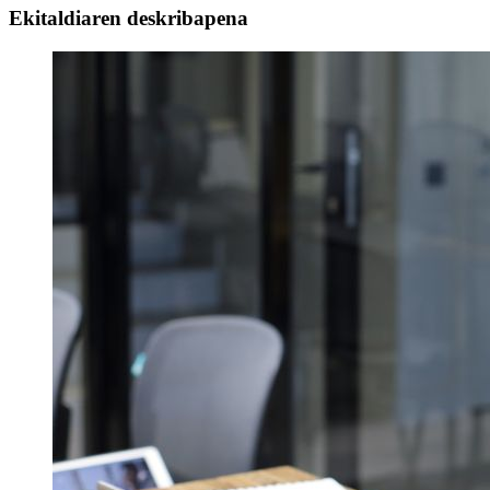
Ekitaldiaren deskribapena