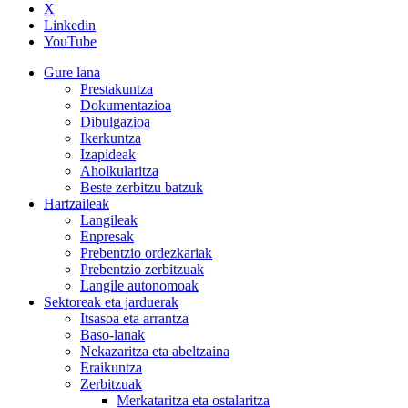
X
Linkedin
YouTube
Gure lana
Prestakuntza
Dokumentazioa
Dibulgazioa
Ikerkuntza
Izapideak
Aholkularitza
Beste zerbitzu batzuk
Hartzaileak
Langileak
Enpresak
Prebentzio ordezkariak
Prebentzio zerbitzuak
Langile autonomoak
Sektoreak eta jarduerak
Itsasoa eta arrantza
Baso-lanak
Nekazaritza eta abeltzaina
Eraikuntza
Zerbitzuak
Merkataritza eta ostalaritza