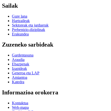
Sailak
Gure lana
Hartzaileak
Sektoreak eta jarduerak
Prebentzio-diziplinak
Erakundea
Zuzeneko sarbideak
Gardentasuna
Araudia
Ebazpenak
Izapideak
Generoa eta LAP
Amiantoa
Katedra
Informazioa orokorra
Kontaktua
Web-mapa