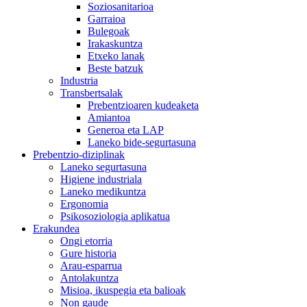
Soziosanitarioa
Garraioa
Bulegoak
Irakaskuntza
Etxeko lanak
Beste batzuk
Industria
Transbertsalak
Prebentzioaren kudeaketa
Amiantoa
Generoa eta LAP
Laneko bide-segurtasuna
Prebentzio-diziplinak
Laneko segurtasuna
Higiene industriala
Laneko medikuntza
Ergonomia
Psikosoziologia aplikatua
Erakundea
Ongi etorria
Gure historia
Arau-esparrua
Antolakuntza
Misioa, ikuspegia eta balioak
Non gaude