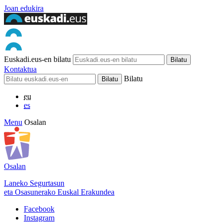
Joan edukira
Euskadi.eus-en bilatu
Kontaktua
Bilatu
eu
es
Menu
Osalan
Osalan
Laneko Segurtasun
eta Osasunerako Euskal Erakundea
Facebook
Instagram