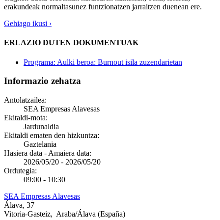
erakundeak normaltasunez funtzionatzen jarraitzen duenean ere.
Gehiago ikusi ›
ERLAZIO DUTEN DOKUMENTUAK
Programa: Aulki beroa: Burnout isila zuzendarietan
Informazio zehatza
Antolatzailea:
SEA Empresas Alavesas
Ekitaldi-mota:
Jardunaldia
Ekitaldi ematen den hizkuntza:
Gaztelania
Hasiera data - Amaiera data:
2026/05/20
-
2026/05/20
Ordutegia:
09:00 - 10:30
SEA Empresas Alavesas
Álava, 37
Vitoria-Gasteiz
,
Araba/Álava
(España)