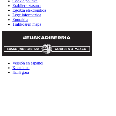
Cookie politika
Erabilerraztasuna
Egoitza elektronikoa
Lege informazioa
Eguraldia
Trafikoaren mapa
Versión en español
Kontaktua
Itzuli gora