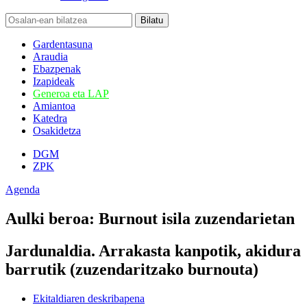
Gardentasuna
Araudia
Ebazpenak
Izapideak
Generoa eta LAP
Amiantoa
Katedra
Osakidetza
DGM
ZPK
Agenda
Aulki beroa: Burnout isila zuzendarietan
Jardunaldia. Arrakasta kanpotik, akidura
barrutik (zuzendaritzako burnouta)
Ekitaldiaren deskribapena