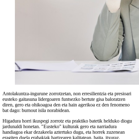
Antolakuntza-ingurune zorrotzetan, non erresilientzia eta presioari
eusteko gaitasuna lidergoaren funtsezko bertute gisa baloratzen
diren, gero eta ohikoagoa den eta hain agerikoa ez den fenomeno
bat dago: burnout isila norabidean.
Higadura horri ikuspegi zorrotz eta praktiko batetik helduko diogu
jardunaldi honetan. "Eusteko" kulturak gero eta narriadura
handiagoa ekar dezakeela aztertuko dugu, eta horrek zuzenean
eragiten duela erabakiak hartzearen kalitatean, baita, itxuraz,