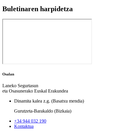
Buletinaren harpidetza
Osalan
Laneko Segurtasun
eta Osasunerako Euskal Erakundea
Dinamita kalea z.g. (Basatxu mendia)
Gurutzeta-Barakaldo (Bizkaia)
+34 944 032 190
Kontaktua