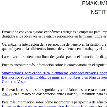
Emakunde convoca ayudas económicas dirigidas a empresas para implan
dirigidos a los objetivos estratégicos priorizados en la misma. Entre es
Garantizar la integración de la perspectiva de género en la gestión pr
que influyen en las diferentes formas de violencia en el trabajo y el aná
La convocatoria tiene otra línea de ayudas para la elaboración de diag
Puedes encontrar más información sobre la convocatoria en el siguient
Subvenciones, para el año 2026, a empresas, entidades privadas, coop
Diagnóstico sobre la igualdad de mujeres y hombres y un Plan de igua
Gobierno Vasco
Reforzar las cuestiones de seguridad y salud laborales en esta conv
2026
y en el marco de colaboración entre Osalan y Emakunde para avanz
Para más información sobre cómo incorporar la perspectiva de género 
la perspectiva de género en la prevención de riesgos laborales
y los v