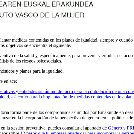
tar medidas contenidas en los planes de igualdad, siempre y cuando c
tos objetivos se encuentra el siguiente:
eventiva de la salud y, específicamente, para prevenir y erradicar el ac
lisis de los riesgos psicosociales.
nósticos y planes para la igualdad.
e enlace:
erativas y entidades sin ánimo de lucro para la contratación de una co
ldad, así como para la implantación de medidas contenidas en los planes
ocatoria forma parte de los compromisos asumidos por Emakunde en desar
ar en la incorporación de la perspectiva de género en la políticas de 
en la gestión preventiva, puedes consultar el apartado de
Género y PR
ídeos sobre
12 pasos que tu empresa puede dar para incorporar la persp