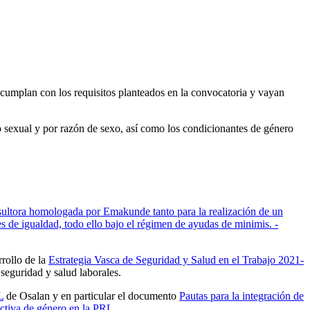
umplan con los requisitos planteados en la convocatoria y vayan
oso sexual y por razón de sexo, así como los condicionantes de género
nsultora homologada por Emakunde tanto para la realización de un
 de igualdad, todo ello bajo el régimen de ayudas de minimis. -
rollo de la
Estrategia Vasca de Seguridad y Salud en el Trabajo 2021-
seguridad y salud laborales.
L
de Osalan y en particular el documento
Pautas para la integración de
ectiva de género en la PRL.