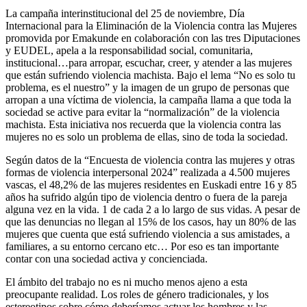
La campaña interinstitucional del 25 de noviembre, Día
Internacional para la Eliminación de la Violencia contra las Mujeres
promovida por Emakunde en colaboración con las tres Diputaciones
y EUDEL, apela a la responsabilidad social, comunitaria,
institucional…para arropar, escuchar, creer, y atender a las mujeres
que están sufriendo violencia machista. Bajo el lema “No es solo tu
problema, es el nuestro” y la imagen de un grupo de personas que
arropan a una víctima de violencia, la campaña llama a que toda la
sociedad se active para evitar la “normalización” de la violencia
machista. Esta iniciativa nos recuerda que la violencia contra las
mujeres no es solo un problema de ellas, sino de toda la sociedad.
Según datos de la “Encuesta de violencia contra las mujeres y otras
formas de violencia interpersonal 2024” realizada a 4.500 mujeres
vascas, el 48,2% de las mujeres residentes en Euskadi entre 16 y 85
años ha sufrido algún tipo de violencia dentro o fuera de la pareja
alguna vez en la vida. 1 de cada 2 a lo largo de sus vidas. A pesar de
que las denuncias no llegan al 15% de los casos, hay un 80% de las
mujeres que cuenta que está sufriendo violencia a sus amistades, a
familiares, a su entorno cercano etc… Por eso es tan importante
contar con una sociedad activa y concienciada.
El ámbito del trabajo no es ni mucho menos ajeno a esta
preocupante realidad. Los roles de género tradicionales, y los
estereotipos sobre cómo deberíamos actuar los hombres y las