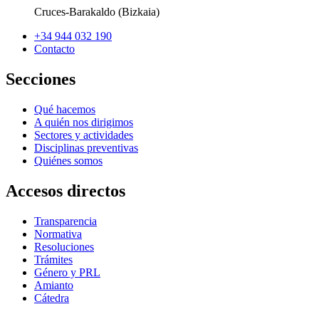
Cruces-Barakaldo (Bizkaia)
+34 944 032 190
Contacto
Secciones
Qué hacemos
A quién nos dirigimos
Sectores y actividades
Disciplinas preventivas
Quiénes somos
Accesos directos
Transparencia
Normativa
Resoluciones
Trámites
Género y PRL
Amianto
Cátedra