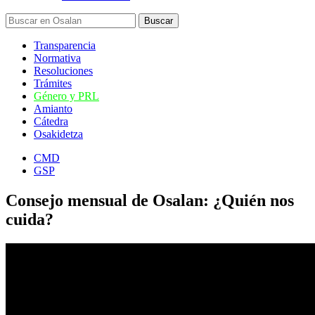
Transparencia
Normativa
Resoluciones
Trámites
Género y PRL
Amianto
Cátedra
Osakidetza
CMD
GSP
Consejo mensual de Osalan: ¿Quién nos
cuida?