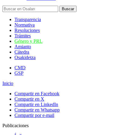
Transparencia
Normativa
Resoluciones
Trámites
Género y PRL
Amianto
Cátedra
Osakidetza
CMD
GSP
Inicio
Compartir en Facebook
Compartir en X
Compartir en LinkedIn
Compartir en Whatsapp
Compartir por e-mail
Publicaciones