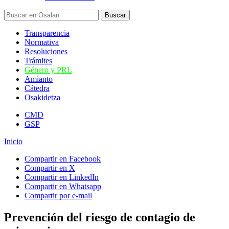
Transparencia
Normativa
Resoluciones
Trámites
Género y PRL
Amianto
Cátedra
Osakidetza
CMD
GSP
Inicio
Compartir en Facebook
Compartir en X
Compartir en LinkedIn
Compartir en Whatsapp
Compartir por e-mail
Prevención del riesgo de contagio de