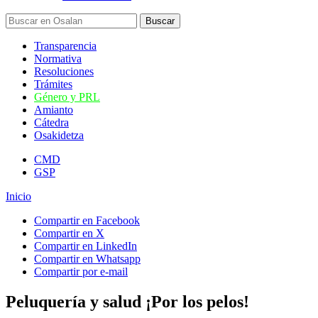
Transparencia
Normativa
Resoluciones
Trámites
Género y PRL
Amianto
Cátedra
Osakidetza
CMD
GSP
Inicio
Compartir en Facebook
Compartir en X
Compartir en LinkedIn
Compartir en Whatsapp
Compartir por e-mail
Peluquerí­a y salud ¡Por los pelos!