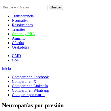
Transparencia
Normativa
Resoluciones
Trámites
Género y PRL
Amianto
Cátedra
Osakidetza
CMD
GSP
Inicio
Compartir en Facebook
Compartir en X
Compartir en LinkedIn
Compartir en Whatsapp
Compartir por e-mail
Neuropatías por presión