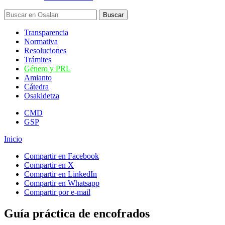
Transparencia
Normativa
Resoluciones
Trámites
Género y PRL
Amianto
Cátedra
Osakidetza
CMD
GSP
Inicio
Compartir en Facebook
Compartir en X
Compartir en LinkedIn
Compartir en Whatsapp
Compartir por e-mail
Guía práctica de encofrados