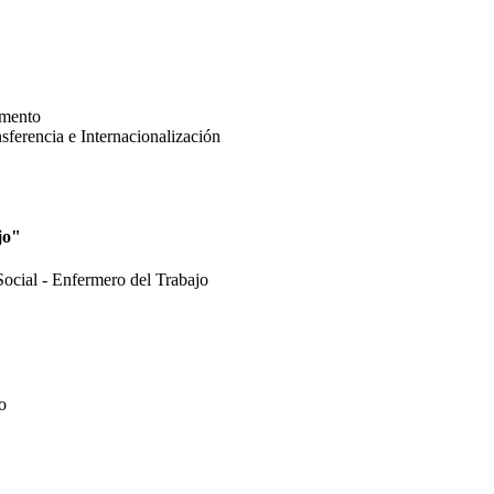
amento
ferencia e Internacionalización
jo"
Social - Enfermero del Trabajo
o