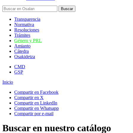
Transparencia
Normativa
Resoluciones
Trámites
Género y PRL
Amianto
Cátedra
Osakidetza
CMD
GSP
Inicio
Compartir en Facebook
Compartir en X
Compartir en LinkedIn
Compartir en Whatsapp
Compartir por e-mail
Buscar en nuestro catálogo