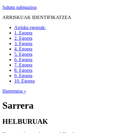
Saltatu nabigazioa
ARRISKUAK IDENTIFIKATZEA
Arrisku egoerak:
1. Egoera
2. Egoera
3. Egoera
4. Egoera
5. Egoera
6. Egoera
7. Egoera
8. Egoera
9. Egoera
10. Egoera
Hurrengoa
»
Sarrera
HELBURUAK