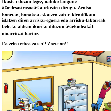
Ikusten duzun legez, nahiko langune
â€œdesastrosoaâ€ aurkezten dizugu. Zentsu
honetan, honakoa eskatzen zaizu: identifikatu
islatzen diren arrisku-egoera edo arrisku-faktoreak
beheko aldean ikusiko dituzun â€œkodeakâ€
oinarritzat hartuz.
Ea zein trebea zaren!! Zorte on!!