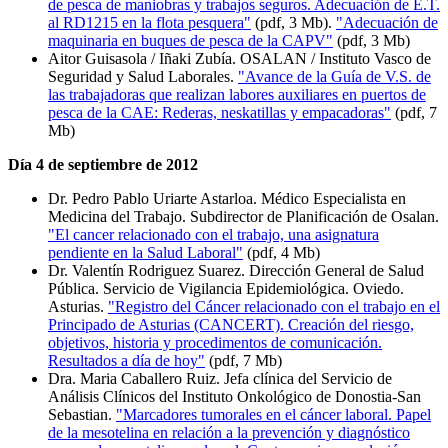
de pesca de maniobras y trabajos seguros. Adecuación de E.T.
al RD1215 en la flota pesquera"
(pdf, 3 Mb).
"Adecuación de
maquinaria en buques de pesca de la CAPV"
(pdf, 3 Mb)
Aitor Guisasola / Iñaki Zubía. OSALAN / Instituto Vasco de
Seguridad y Salud Laborales.
"Avance de la Guía de V.S. de
las trabajadoras que realizan labores auxiliares en puertos de
pesca de la CAE: Rederas, neskatillas y empacadoras"
(pdf, 7
Mb)
Día 4 de septiembre de 2012
Dr. Pedro Pablo Uriarte Astarloa. Médico Especialista en
Medicina del Trabajo. Subdirector de Planificación de Osalan.
"El cancer relacionado con el trabajo, una asignatura
pendiente en la Salud Laboral"
(pdf, 4 Mb)
Dr. Valentín Rodriguez Suarez. Dirección General de Salud
Pública. Servicio de Vigilancia Epidemiológica. Oviedo.
Asturias.
"Registro del Cáncer relacionado con el trabajo en el
Principado de Asturias (CANCERT). Creación del riesgo,
objetivos, historia y procedimentos de comunicación.
Resultados a día de hoy"
(pdf, 7 Mb)
Dra. Maria Caballero Ruiz. Jefa clínica del Servicio de
Análisis Clínicos del Instituto Onkológico de Donostia-San
Sebastian.
"Marcadores tumorales en el cáncer laboral. Papel
de la mesotelina en relación a la prevención y diagnóstico