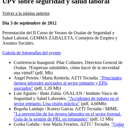
UPV sobre seguridad y salud laboral
Volver a la página anterior
Día 3 de septiembre de 2012
Presentación del II Curso de Verano de Osalan de Seguridad y
Salud Laboral. GEMMA ZABALETA, Consejera de Empleo y
Asuntos Sociales.
Galería de fotografías del evento
Conferencia Inaugural: Pilar Collantes, Directora General de
Osalan. ?Empresas saludables, cómo hacer de la necesidad
una virtud? (pdf, Mb)
Angel Pereira / Marta Rentería, AZTI Tecnalia.
"Principales
riesgos laborales asociados al sector primario y EPIs
asociados"
(pdf, 1,20 Mb)
Luis Aguirre / Iñaki Zubía. OSALAN / Instituto Vasco de
Seguridad y Salud Laborales.
"Accidentes de trabajo en el
sector primario. Una visión práctica"
(pdf, 4,60Mb)
Begoña Landajo / Kontxi Garcia. AZTI Tecnalia / MIME.
"La prevención de los riesgos laborales en el sector forestal.
Guía de la gestión de PRL en rematantes"
(pdf, 12 Mb)
Gorka Gabiña / Jose María Ferarios. AZTI / Tecnalia.
"Guías