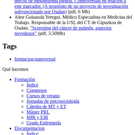
precoz de mesotelioma pleural. Controversias en relación a
este marcador. (A propósito de un proyecto de investigación
subvencionado por Osalan)
(pdf, 6 Mb)
Aitor Guisasola Yeregui. Médico Especialista en Medicina del
Trabajo. Responsable de la USL del CT de Gipuzkoa de
Osalan.
"Screening del cáncer de pulmón, aspectos
novedosos"
(pdf, 3,50Mb)
Tags
formacion-transversal
Qué hacemos
Formación
Índice
Congresos
Cursos de verano
Jornadas de psicosociología
Cátedra de MT y ET
Máster PRL
MIR y EIR
Grado Enfermería
Documentacion
Índice