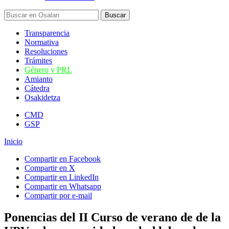
Transparencia
Normativa
Resoluciones
Trámites
Género y PRL
Amianto
Cátedra
Osakidetza
CMD
GSP
Inicio
Compartir en Facebook
Compartir en X
Compartir en LinkedIn
Compartir en Whatsapp
Compartir por e-mail
Ponencias del II Curso de verano de de la