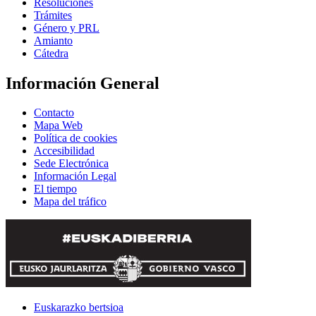
Resoluciones
Trámites
Género y PRL
Amianto
Cátedra
Información General
Contacto
Mapa Web
Política de cookies
Accesibilidad
Sede Electrónica
Información Legal
El tiempo
Mapa del tráfico
Euskarazko bertsioa