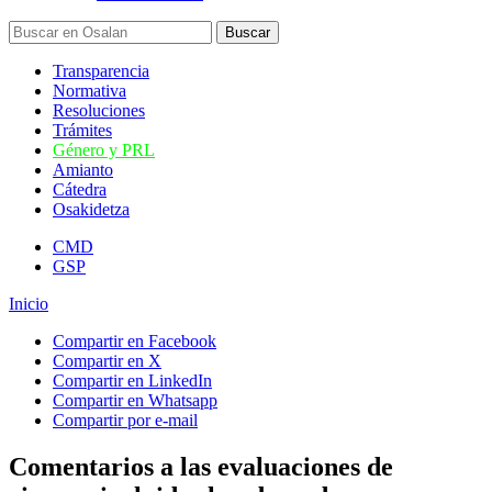
Transparencia
Normativa
Resoluciones
Trámites
Género y PRL
Amianto
Cátedra
Osakidetza
CMD
GSP
Inicio
Compartir en Facebook
Compartir en X
Compartir en LinkedIn
Compartir en Whatsapp
Compartir por e-mail
Comentarios a las evaluaciones de