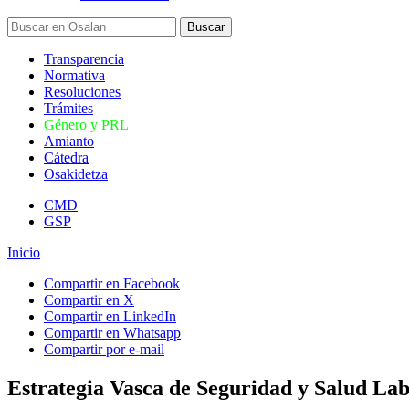
Transparencia
Normativa
Resoluciones
Trámites
Género y PRL
Amianto
Cátedra
Osakidetza
CMD
GSP
Inicio
Compartir en Facebook
Compartir en X
Compartir en LinkedIn
Compartir en Whatsapp
Compartir por e-mail
Estrategia Vasca de Seguridad y Salud La