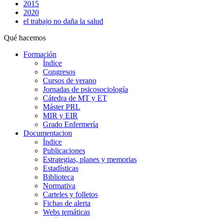
2015
2020
el trabajo no daña la salud
Qué hacemos
Formación
Índice
Congresos
Cursos de verano
Jornadas de psicosociología
Cátedra de MT y ET
Máster PRL
MIR y EIR
Grado Enfermería
Documentacion
Índice
Publicaciones
Estrategias, planes y memorias
Estadísticas
Biblioteca
Normativa
Carteles y folletos
Fichas de alerta
Webs temáticas