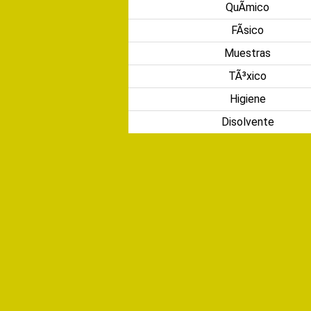
QuÃ­mico
FÃ­sico
Muestras
TÃ³xico
Higiene
Disolvente