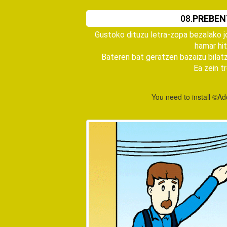
08.
PREBEN
Gustoko dituzu letra-zopa bezalako jo
hamar hit
Bateren bat geratzen bazaizu bilatz
Ea zein t
You need to install ©Ad