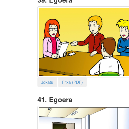
Jokatu
Fitxa (PDF)
41.
Egoera