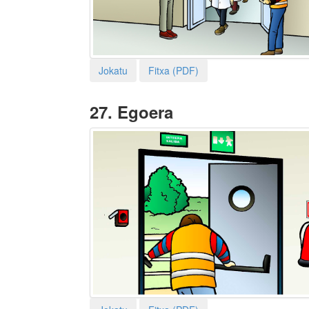
Jokatu
Fitxa (PDF)
27.
Egoera