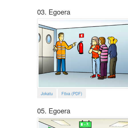
03. Egoera
Jokatu
Fitxa (PDF)
05. Egoera