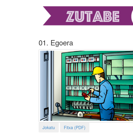
01. Egoera
Jokatu
Fitxa (PDF)