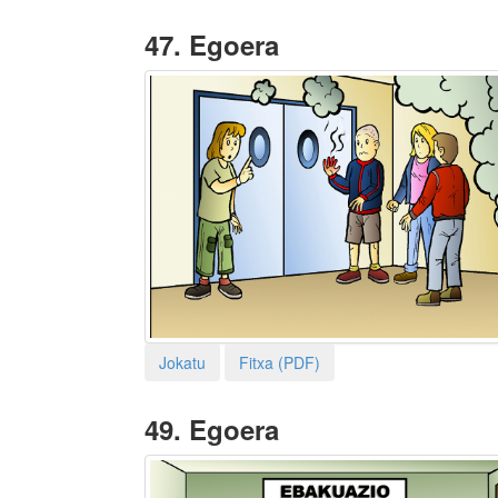
47.
Egoera
Jokatu
Fitxa (PDF)
49.
Egoera