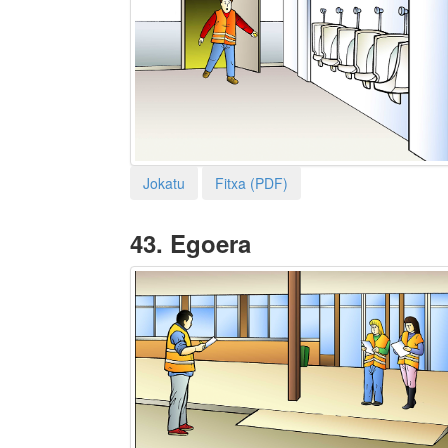
Jokatu
Fitxa (PDF)
43.
Egoera