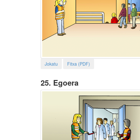
Jokatu
Fitxa (PDF)
25.
Egoera