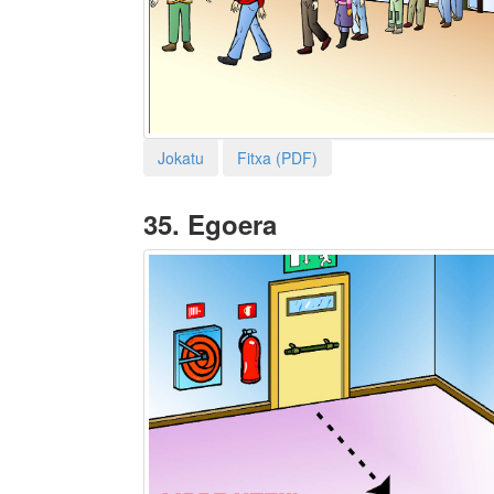
Jokatu
Fitxa (PDF)
35.
Egoera