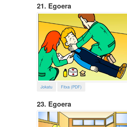
21.
Egoera
Jokatu
Fitxa (PDF)
23.
Egoera