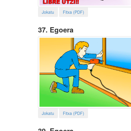
Jokatu
Fitxa (PDF)
37.
Egoera
Jokatu
Fitxa (PDF)
39.
Egoera